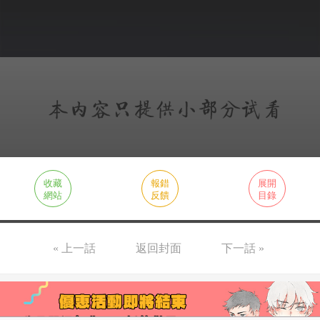
收藏
報錯
展開
網站
反饋
目錄
« 上一話
返回封面
下一話 »