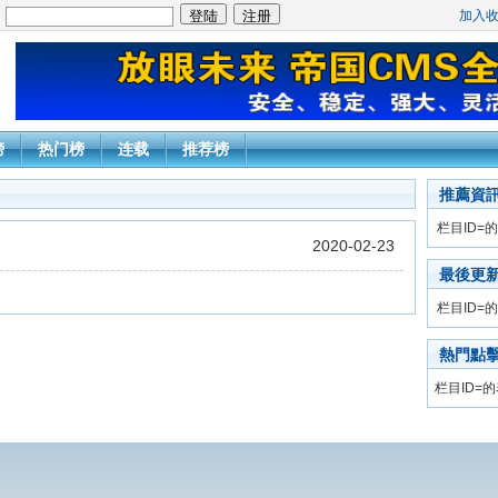
加入
：
榜
热门榜
连载
推荐榜
推薦資
栏目ID=
的
2020-02-23
最後更
栏目ID=
的
熱門點
栏目ID=
的