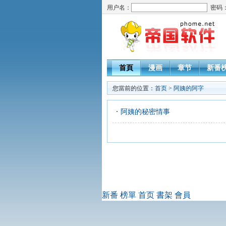
用户名：
密码
首頁
漫画
章节
新番
您當前的位置：
首页
>
阿姨的阿字
阿姨的秘密情事
新番
榜單
首页
書架
會員